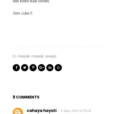
dah boleh buat sendiri.
Jom cuba !!
masak-masak
resepi
8 COMMENTS
cahaya hayati
11 May 2015 at 15:04