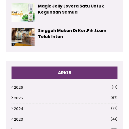
Magic Jelly Lovera Satu Untuk
Kegunaan Semua
Singgah Makan Di Kor.Pih.ti.am
Teluk Intan
ARKIB
2026
(17)
2025
(67)
2024
(77)
2023
(34)