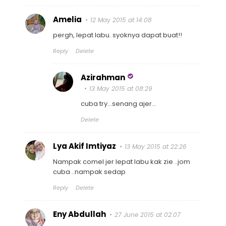
Amelia
12 May 2015 at 14:08
pergh, lepat labu. syoknya dapat buat!!
Reply
Delete
Azirahman
13 May 2015 at 08:29
cuba try...senang ajer...
Delete
Lya Akif Imtiyaz
13 May 2015 at 22:26
Nampak comel jer lepat labu kak zie ..jom
cuba ..nampak sedap
Reply
Delete
Eny Abdullah
27 June 2015 at 02:07