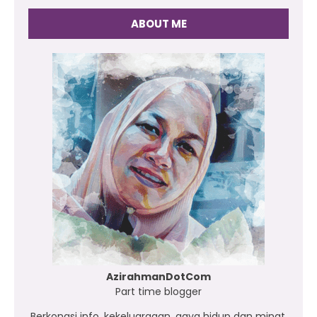
ABOUT ME
AzirahmanDotCom
Part time blogger
Berkongsi info, kekeluargaan, gaya hidup dan minat.