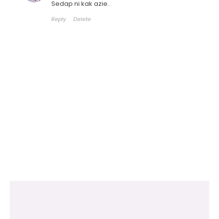
Sedap ni kak azie..
Reply
Delete