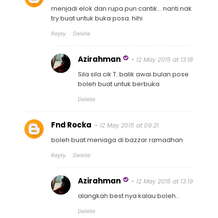
menjadi elok dan rupa pun cantik... nanti nak
try buat untuk buka posa. hihi
Reply
Delete
Azirahman
12 May 2015 at 13:18
Sila sila cik T..balik awai bulan pose
boleh buat untuk berbuka
Delete
Fnd Rocka
12 May 2015 at 09:21
boleh buat meniaga di bazzar ramadhan
Reply
Delete
Azirahman
12 May 2015 at 13:19
alangkah best nya kalau boleh...
Delete