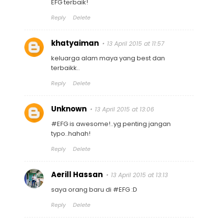
EFG terbaik!
Reply
Delete
khatyaiman
13 April 2015 at 11:57
keluarga alam maya yang best dan
terbaikk..
Reply
Delete
Unknown
13 April 2015 at 13:06
#EFG is awesome!..yg penting jangan
typo..hahah!
Reply
Delete
Aerill Hassan
13 April 2015 at 13:13
saya orang baru di #EFG :D
Reply
Delete