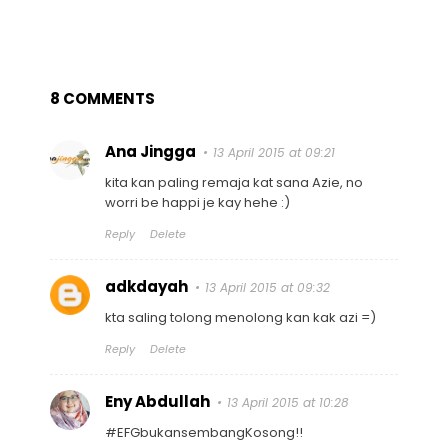
8 COMMENTS
Ana Jingga
13 April 2015 at 09:21
kita kan paling remaja kat sana Azie, no
worri be happi je kay hehe :)
Reply
Delete
adkdayah
13 April 2015 at 09:32
kta saling tolong menolong kan kak azi =)
Reply
Delete
Eny Abdullah
13 April 2015 at 10:28
#EFGbukansembangKosong!!