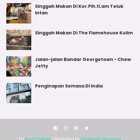
Singgah Makan Di Kor.Pih.ti.am Teluk
Intan
Singgah Makan Di The Flamehouse Kulim
Jalan-jalan Bandar Georgetown - Chew
Jetty
Penginapan Semasa Di India
TQ
Way2Themes
| Distributed by
Gooyaabi Templates