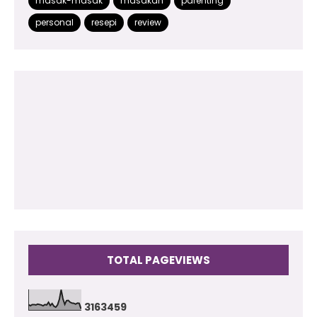
masak-masak
masakan
parenting
2014
(48)
personal
resepi
review
2013
(180)
2012
(118)
2011
(102)
2010
(73)
2009
(17)
TOTAL PAGEVIEWS
3
1
6
3
4
5
9