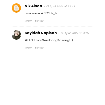
Nik Ainaa
13 April 2015 at 22:49
awesome #EFG! ^_^
Reply
Delete
Sayidah Napisah
14 April 2015 at 14:37
#EFGBukanSembangKosong! :)
Reply
Delete