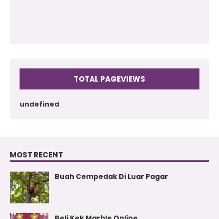
TOTAL PAGEVIEWS
u
n
d
e
f
i
n
e
d
MOST RECENT
Buah Cempedak Di Luar Pagar
Beli Kek Marble Online