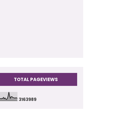
009
(17)
TOTAL PAGEVIEWS
3
1
6
3
9
8
9