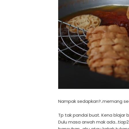
Nampak sedapkan?..memang sedap 
Tp tak pandai buat. Kena blajar bu
Dulu masa arwah mak ada...tiap2 
bancuhan...aku atau kakak tuka