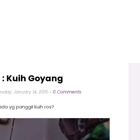
5 : Kuih Goyang
day, January 14, 2015
0 Comments
da yg panggil kuih ros?