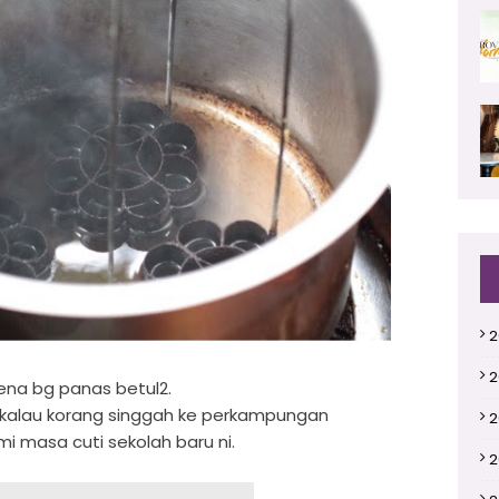
2
2
kena bg panas betul2.
k kalau korang singgah ke perkampungan
2
ami masa cuti sekolah baru ni.
2