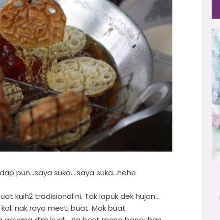
pun...saya suka....saya suka...hehe
at kuih2 tradisional ni. Tak lapuk dek hujan...
kali nak raya mesti buat. Mak buat
ng goyang dlm kuali. Yg best masa bancuhan