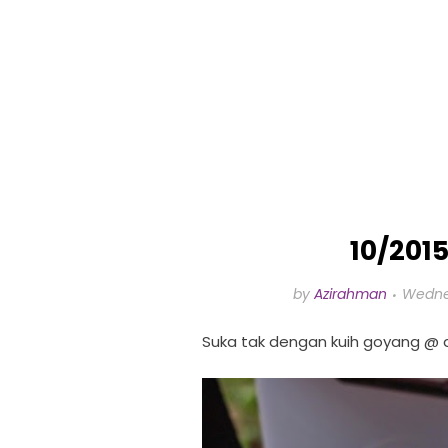
10/201
by
Azirahman
Wednes
Suka tak dengan kuih goyang @ a