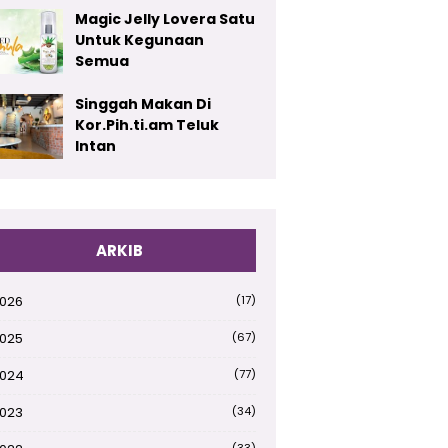
Magic Jelly Lovera Satu
Untuk Kegunaan
Semua
Singgah Makan Di
Kor.Pih.ti.am Teluk
Intan
ARKIB
026
(17)
025
(67)
024
(77)
023
(34)