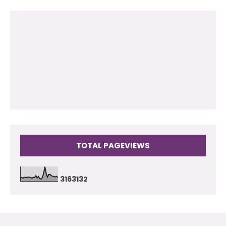
2012
(118)
2011
(102)
2010
(73)
2009
(17)
TOTAL PAGEVIEWS
3
1
6
3
1
3
2