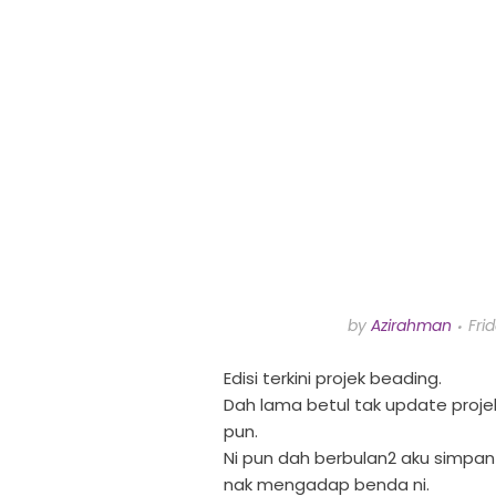
by
Azirahman
Fri
Edisi terkini projek beading.
Dah lama betul tak update proje
pun.
Ni pun dah berbulan2 aku simpan 
nak mengadap benda ni.