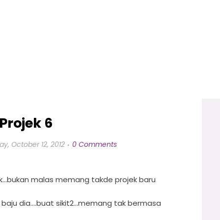
Projek 6
day, October 12, 2012
0 Comments
k...bukan malas memang takde projek baru
baju dia....buat sikit2...memang tak bermasa