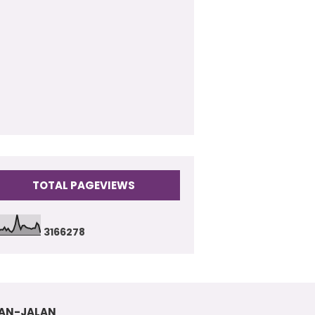
009
(17)
TOTAL PAGEVIEWS
3
1
6
6
2
7
8
AN-JALAN