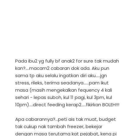
Pada ibu2 yg fully bf anak2 for sure tak mudah
kan?....macam2 cabaran dok ada. Aku pun
sama tp aku selalu ingatkan diri aku.....jgn
stress, rileks, terima seadanya......pam ikut
masa (masih mengekalkan fequency 4 kali
sehari - lepas suboh, kul 11 pagi, kul 3pm, kul
10pm)....direct feeding kerap2.....fikirkan BOLEH!!!
Apa cabarannya?...peti ais tak muat, budget
tak cukup nak tambah freezer, bekejar
dengan masa terutama kat pejabat, kena pi