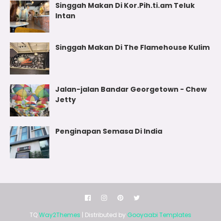
Singgah Makan Di Kor.Pih.ti.am Teluk
Intan
Singgah Makan Di The Flamehouse Kulim
Jalan-jalan Bandar Georgetown - Chew
Jetty
Penginapan Semasa Di India
TQ
Way2Themes
| Distributed by
Gooyaabi Templates