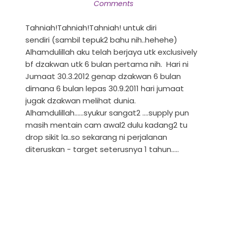
Comments
Tahniah!Tahniah!Tahniah! untuk diri
sendiri (sambil tepuk2 bahu nih..hehehe)
Alhamdulillah aku telah berjaya utk exclusively
bf dzakwan utk 6 bulan pertama nih. Hari ni
Jumaat 30.3.2012 genap dzakwan 6 bulan
dimana 6 bulan lepas 30.9.2011 hari jumaat
jugak dzakwan melihat dunia.
Alhamdulillah......syukur sangat2 ....supply pun
masih mentain cam awal2 dulu kadang2 tu
drop sikit la..so sekarang ni perjalanan
diteruskan - target seterusnya 1 tahun.....