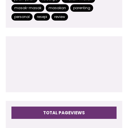
2015
(499)
masak-masak
masakan
parenting
2014
(48)
personal
resepi
review
2013
(180)
2012
(118)
2011
(102)
2010
(73)
2009
(17)
TOTAL PAGEVIEWS