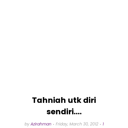
Tahniah utk diri
sendiri....
by
Azirahman
Friday, March 30, 2012
1