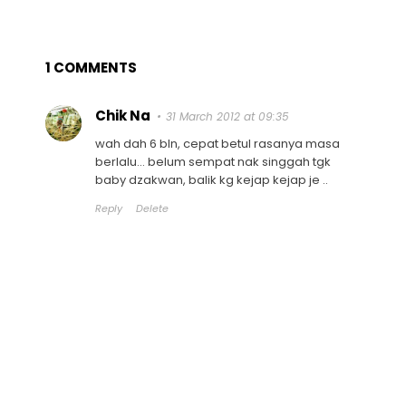
1 COMMENTS
Chik Na
31 March 2012 at 09:35
wah dah 6 bln, cepat betul rasanya masa
berlalu... belum sempat nak singgah tgk
baby dzakwan, balik kg kejap kejap je ..
Reply
Delete