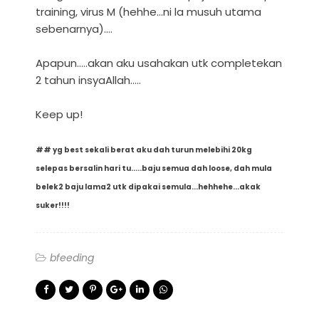
training, virus M (hehhe...ni la musuh utama
sebenarnya)....
Apapun.....akan aku usahakan utk completekan
2 tahun insyaAllah.....
Keep up!
## yg best sekali berat aku dah turun melebihi 20kg
selepas bersalin hari tu.....baju semua dah loose, dah mula
belek2 baju lama2 utk dipakai semula...hehhehe...akak
suker!!!!
bfeeding