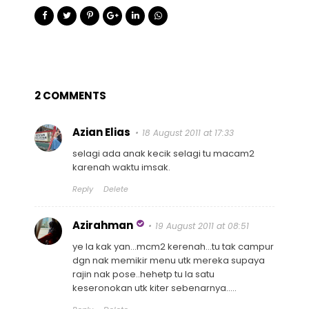
2 COMMENTS
Azian Elias
18 August 2011 at 17:33
selagi ada anak kecik selagi tu macam2
karenah waktu imsak.
Reply
Delete
Azirahman
19 August 2011 at 08:51
ye la kak yan...mcm2 kerenah...tu tak campur
dgn nak memikir menu utk mereka supaya
rajin nak pose..hehetp tu la satu
keseronokan utk kiter sebenarnya.....