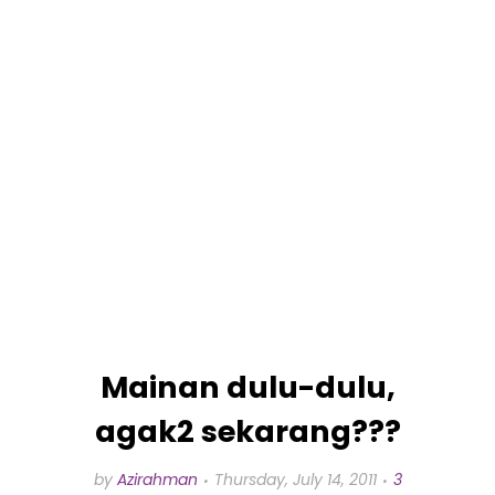
Mainan dulu-dulu,
agak2 sekarang???
by
Azirahman
Thursday, July 14, 2011
3