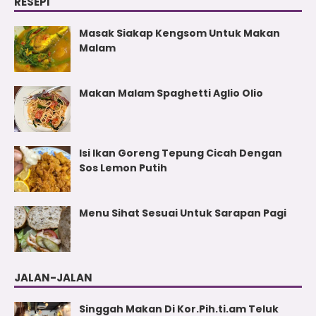
RESEPI
Masak Siakap Kengsom Untuk Makan
Malam
Makan Malam Spaghetti Aglio Olio
Isi Ikan Goreng Tepung Cicah Dengan
Sos Lemon Putih
Menu Sihat Sesuai Untuk Sarapan Pagi
JALAN-JALAN
Singgah Makan Di Kor.Pih.ti.am Teluk