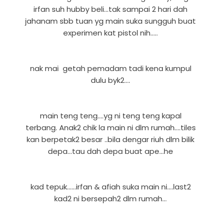
irfan suh hubby beli...tak sampai 2 hari dah
jahanam sbb tuan yg main suka sungguh buat
experimen kat pistol nih.....
nak mai getah pemadam tadi kena kumpul
dulu byk2....
main teng teng....yg ni teng teng kapal
terbang. Anak2 chik la main ni dlm rumah....tiles
kan berpetak2 besar ..bila dengar riuh dlm bilik
depa...tau dah depa buat ape...he
kad tepuk......irfan & afiah suka main ni....last2
kad2 ni bersepah2 dlm rumah...