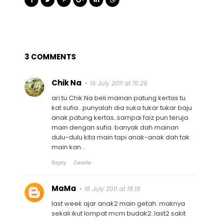
3 COMMENTS
Chik Na
16 July 2011 at 15:29
ari tu Chik Na beli mainan patung kertas tu
kat sufia...punyalah dia suka tukar tukar baju
anak patung kertas..sampai faiz pun teruja
main dengan sufia. banyak dah mainan
dulu-dulu kita main tapi anak-anak dah tak
main kan...
Reply
Delete
MaMa
18 July 2011 at 18:18
last week ajar anak2 main getah..maknya
sekali ikut lompat mcm budak2..last2 sakit