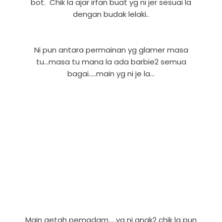
bot. Chik la ajar irfan buat yg ni jer sesuai la
dengan budak lelaki..
Ni pun antara permainan yg glamer masa
tu...masa tu mana la ada barbie2 semua
bagai.....main yg ni je la...
Main getah pemadam.....yg ni anak2 chik la pun