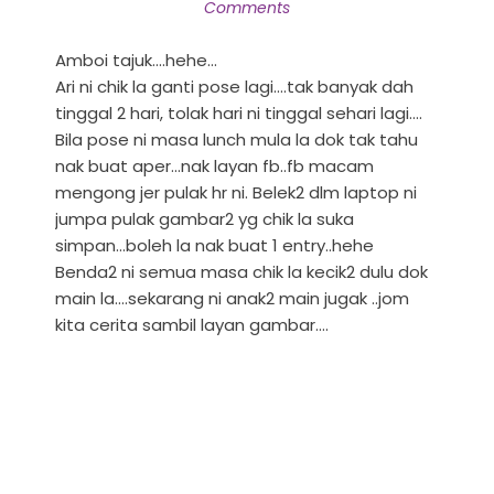
Comments
Amboi tajuk....hehe...
Ari ni chik la ganti pose lagi....tak banyak dah
tinggal 2 hari, tolak hari ni tinggal sehari lagi....
Bila pose ni masa lunch mula la dok tak tahu
nak buat aper...nak layan fb..fb macam
mengong jer pulak hr ni. Belek2 dlm laptop ni
jumpa pulak gambar2 yg chik la suka
simpan...boleh la nak buat 1 entry..hehe
Benda2 ni semua masa chik la kecik2 dulu dok
main la....sekarang ni anak2 main jugak ..jom
kita cerita sambil layan gambar....