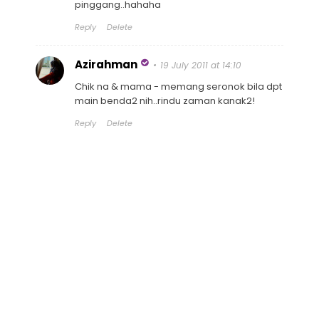
pinggang..hahaha
Reply
Delete
Azirahman
19 July 2011 at 14:10
Chik na & mama - memang seronok bila dpt
main benda2 nih..rindu zaman kanak2!
Reply
Delete