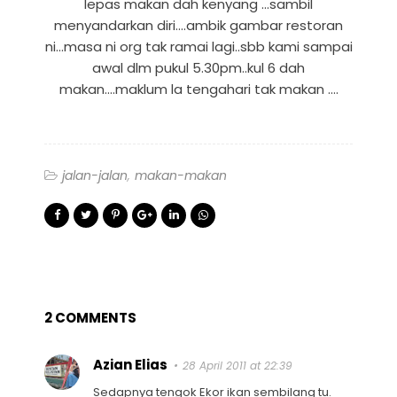
lepas makan dah kenyang ...sambil
menyandarkan diri....ambik gambar restoran
ni...masa ni org tak ramai lagi..sbb kami sampai
awal dlm pukul 5.30pm..kul 6 dah
makan....maklum la tengahari tak makan ....
jalan-jalan
makan-makan
2 COMMENTS
Azian Elias
28 April 2011 at 22:39
Sedapnya tengok Ekor ikan sembilang tu.