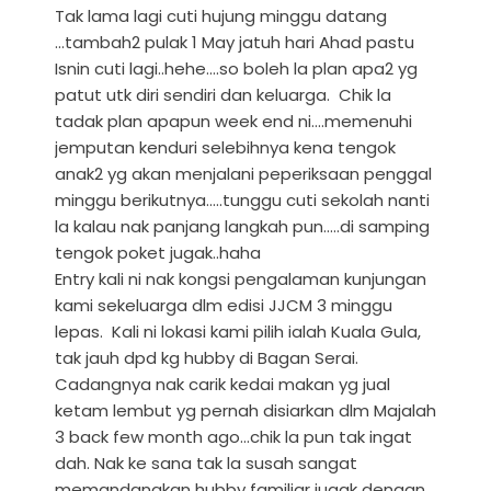
Tak lama lagi cuti hujung minggu datang
...tambah2 pulak 1 May jatuh hari Ahad pastu
Isnin cuti lagi..hehe....so boleh la plan apa2 yg
patut utk diri sendiri dan keluarga. Chik la
tadak plan apapun week end ni....memenuhi
jemputan kenduri selebihnya kena tengok
anak2 yg akan menjalani peperiksaan penggal
minggu berikutnya.....tunggu cuti sekolah nanti
la kalau nak panjang langkah pun.....di samping
tengok poket jugak..haha
Entry kali ni nak kongsi pengalaman kunjungan
kami sekeluarga dlm edisi JJCM 3 minggu
lepas. Kali ni lokasi kami pilih ialah Kuala Gula,
tak jauh dpd kg hubby di Bagan Serai.
Cadangnya nak carik kedai makan yg jual
ketam lembut yg pernah disiarkan dlm Majalah
3 back few month ago...chik la pun tak ingat
dah. Nak ke sana tak la susah sangat
memandangkan hubby familiar jugak dengan