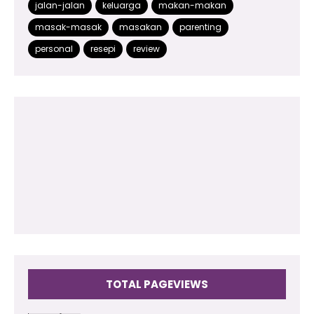
jalan-jalan
keluarga
makan-makan
2015
(499)
masak-masak
masakan
parenting
2014
(48)
personal
resepi
review
2013
(180)
2012
(118)
2011
(102)
2010
(73)
2009
(17)
TOTAL PAGEVIEWS