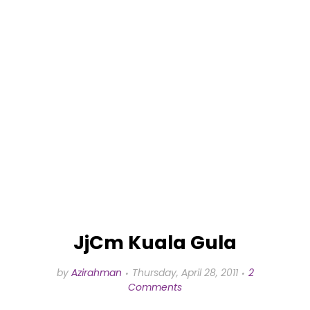
JjCm Kuala Gula
by
Azirahman
Thursday, April 28, 2011
2
Comments