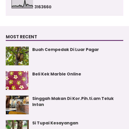
3
1
6
3
6
6
0
MOST RECENT
Buah Cempedak Di Luar Pagar
Beli Kek Marble Online
Singgah Makan Di Kor.Pih.ti.am Teluk
Intan
Si Tupai Kesayangan