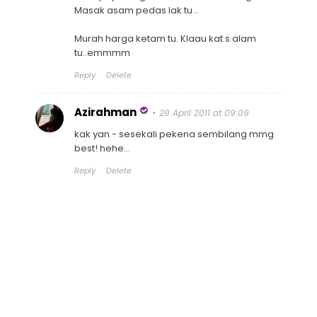
Masak asam pedas lak tu...
Murah harga ketam tu. Klaau kat s alam
tu..emmmm
Reply
Delete
Azirahman
29 April 2011 at 09:09
kak yan - sesekali pekena sembilang mmg
best! hehe...
Reply
Delete