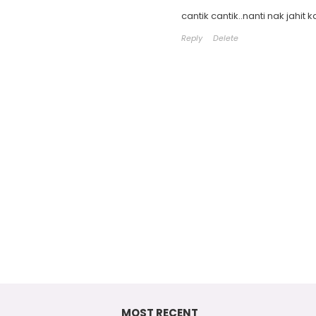
cantik cantik..nanti nak jahit k
Reply
Delete
MOST RECENT