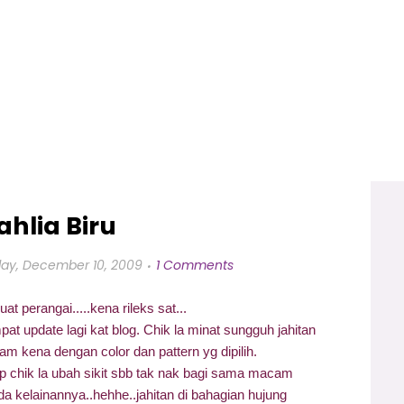
ahlia Biru
ay, December 10, 2009
1 Comments
at perangai.....kena rileks sat...
pat update lagi kat blog. Chik la minat sungguh jahitan
cam kena dengan color dan pattern yg dipilih.
t tp chik la ubah sikit sbb tak nak bagi sama macam
 ada kelainannya..hehhe..jahitan di bahagian hujung