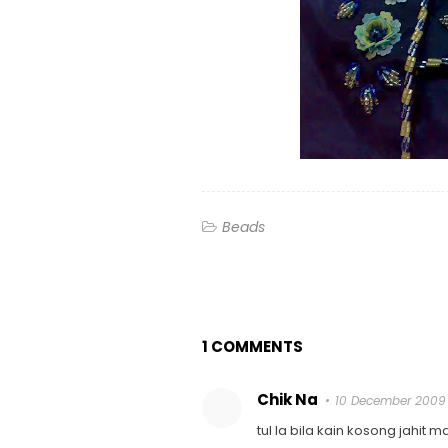
Beads
1 COMMENTS
Chik Na
10 December 2009 
tul la bila kain kosong jahit ma