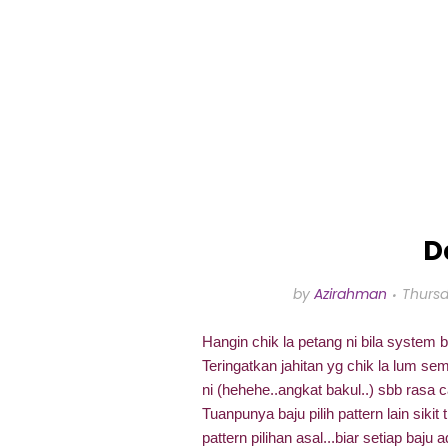
D
by
Azirahman
Thursd
Hangin chik la petang ni bila system bu
Teringatkan jahitan yg chik la lum sem
ni (hehehe..angkat bakul..) sbb rasa 
Tuanpunya baju pilih pattern lain siki
pattern pilihan asal...biar setiap baju