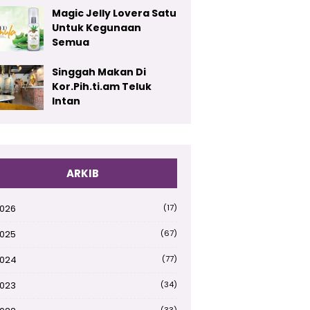
Magic Jelly Lovera Satu
Untuk Kegunaan
Semua
Singgah Makan Di
Kor.Pih.ti.am Teluk
Intan
ARKIB
026
(17)
025
(67)
024
(77)
023
(34)