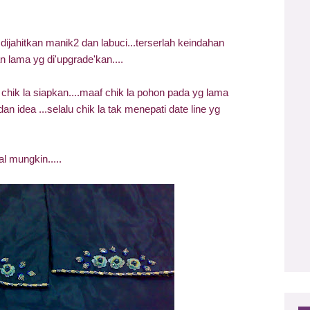
ijahitkan manik2 dan labuci...terserlah keindahan
n lama yg di'upgrade'kan....
 chik la siapkan....maaf chik la pohon pada yg lama
 idea ...selalu chik la tak menepati date line yg
l mungkin.....