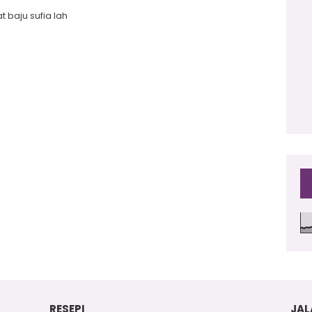
at baju sufia lah
2
RESEPI
JAL